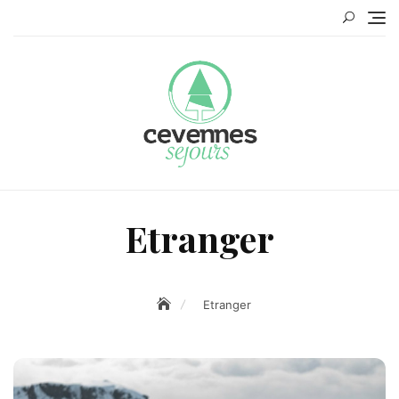
Skip
to
content
Etranger
Etranger