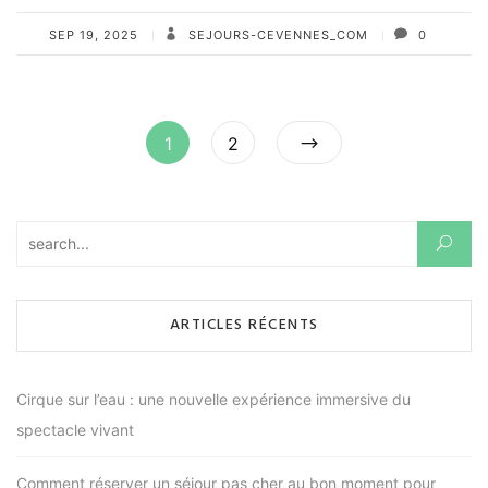
SEP 19, 2025
SEJOURS-CEVENNES_COM
0
Pagination
Page
Page
1
2
des
publications
Rechercher :
ARTICLES RÉCENTS
Cirque sur l’eau : une nouvelle expérience immersive du
spectacle vivant
Comment réserver un séjour pas cher au bon moment pour