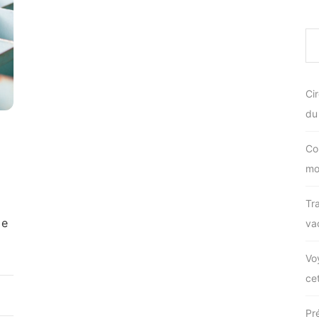
Ci
du
Co
mo
Tr
le
va
Vo
ce
Pr